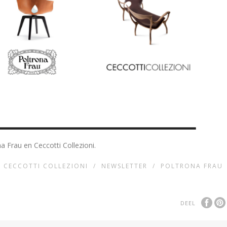
 Frau en Ceccotti Collezioni.
/
CECCOTTI COLLEZIONI
/
NEWSLETTER
/
POLTRONA FRAU
DEEL