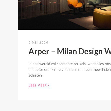
9 MEI 2026
Arper – Milan Design 
In een wereld vol constante prikkels, waar alles on
behoefte om ons te verbinden met een meer intieme
schieten.
›
LEES MEER