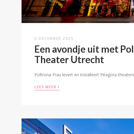
6 DECEMBER 2025
Een avondje uit met Pol
Theater Utrecht
Poltrona Frau levert en installeert Pitagora-theate
›
LEES MEER