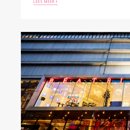
›
LEES MEER