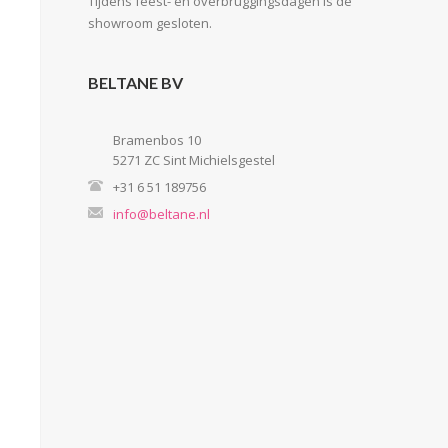
Tijdens feest- en overbruggingsdagen is de
showroom gesloten.
BELTANE BV
Bramenbos 10
5271 ZC Sint Michielsgestel
+31 6 51 189756
info@beltane.nl