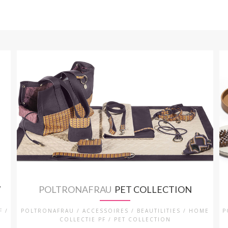
W
POLTRONAFRAU
PET COLLECTION
F /
POLTRONAFRAU / ACCESSOIRES / BEAUTILITIES / HOME
P
COLLECTIE PF / PET COLLECTION