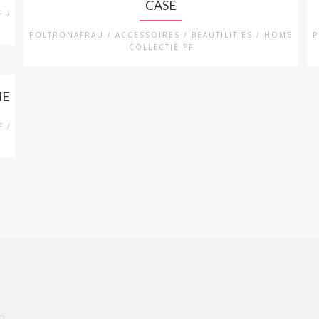
CASE
F /
POLTRONAFRAU / ACCESSOIRES / BEAUTILITIES / HOME
P
COLLECTIE PF
NE
F /