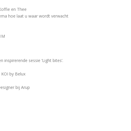
Koffie en Thee
chema hoe laat u waar wordt verwacht
11M
inspirerende sessie ‘Light bites’.
 KOI by Belux
esigner bij Arup