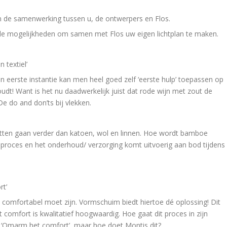
 in de samenwerking tussen u, de ontwerpers en Flos.
 de mogelijkheden om samen met Flos uw eigen lichtplan te maken.
 textiel’
n eerste instantie kan men heel goed zelf ‘eerste hulp’ toepassen op
oudt! Want is het nu daadwerkelijk juist dat rode wijn met zout de
 De do and don’ts bij vlekken.
etten gaan verder dan katoen, wol en linnen. Hoe wordt bamboe
 proces en het onderhoud/ verzorging komt uitvoerig aan bod tijdens
rt’
omfortabel moet zijn. Vormschuim biedt hiertoe dé oplossing! Dit
t comfort is kwalitatief hoogwaardig. Hoe gaat dit proces in zijn
‘Omarm het comfort’, maar hoe doet Montis dit?