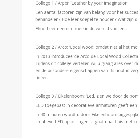
College 1 / Arper: ‘Leather by your imagination’
Een aantal factoren zijn van belang voor het succ
behandelen? Hoe leer soepel te houden? Wat zijn de
Elmo Leer neemt u mee in de wereld van leer.
__________________________________________
College 2 / Arco: ‘Local wood: omdat niet al het m
In 2013 introduceerde Arco de Local Wood Collecti
Tijdens dit college vertellen wij u graag alles ove
en de bijzondere eigenschappen van dit hout in ve
fineer.
__________________________________________
College 3 / Eikelenboom: ‘Led, zien we door de bo
LED toegepast in decoratieve armaturen geeft een n
In 40 minuten wordt u door Eikelenboom bijgespijk
creatieve LED oplossingen. U gaat naar huis met c
__________________________________________