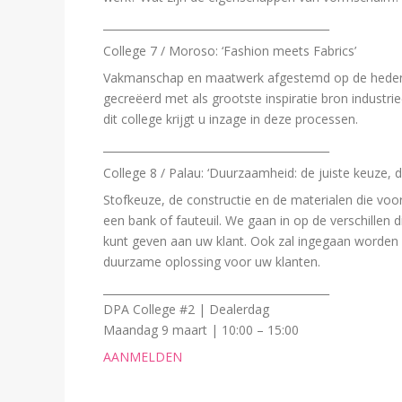
__________________________________________
College 7 / Moroso: ‘Fashion meets Fabrics’
Vakmanschap en maatwerk afgestemd op de hedend
gecreëerd met als grootste inspiratie bron industri
dit college krijgt u inzage in deze processen.
__________________________________________
College 8 / Palau: ‘Duurzaamheid: de juiste keuze, de 
Stofkeuze, de constructie en de materialen die voo
een bank of fauteuil. We gaan in op de verschillen d
kunt geven aan uw klant. Ook zal ingegaan worden 
duurzame oplossing voor uw klanten.
__________________________________________
DPA College #2 | Dealerdag
Maandag 9 maart | 10:00 – 15:00
AANMELDEN