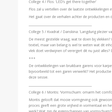
College 4 / Flos: ‘LED’s get there together’
Flos zal u vertellen over de laatste ontwikkelingen
Het gaat over de verhalen achter de producten en
__________________________________________
College 5 / Kvadrat / Danskina: ’Langdurig plezier van
De meest gestelde vraag, wat te doen bij vlekken? I
textiel, maar van belang is wel te weten wat dit inh
vlek doet verdwijnen of verergert dit nu juist alles?
+++
De ontwikkelingen van bruikbare garens voor karp
bijvoorbeeld tot een garen verwerkt? Het productie
deze sessie.
__________________________________________
College 6 / Montis: ‘Vormschuim: omarm het comfo
Montis gelooft dat mooie vormgeving ook gewoon c
proces geeft een grote vrijheid in vormentaal en he
werk? Wat zijn de eigenschappen van vormschuim? 