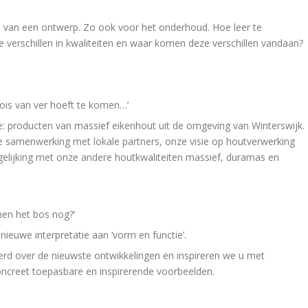
es van een ontwerp. Zo ook voor het onderhoud. Hoe leer te
 verschillen in kwaliteiten en waar komen deze verschillen vandaan?
oois van ver hoeft te komen…’
e: producten van massief eikenhout uit de omgeving van Winterswijk.
r de samenwerking met lokale partners, onze visie op houtverwerking
rgelijking met onze andere houtkwaliteiten massief, duramas en
men het bos nog?’
ieuwe interpretatie aan ‘vorm en functie’.
erd over de nieuwste ontwikkelingen en inspireren we u met
oncreet toepasbare en inspirerende voorbeelden.