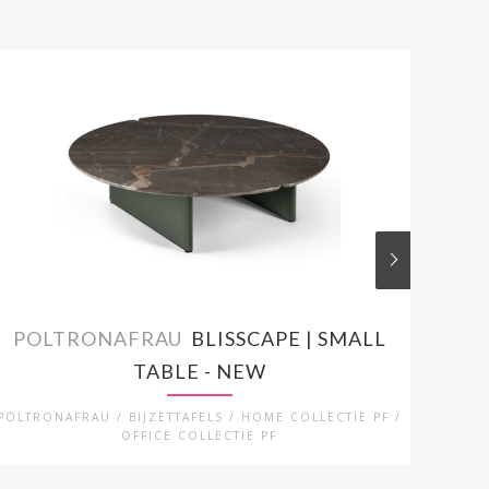
POLTRONAFRAU
BLISSCAPE | SMALL
PO
TABLE - NEW
POLTRONAFRAU / BIJZETTAFELS / HOME COLLECTIE PF /
PO
OFFICE COLLECTIE PF