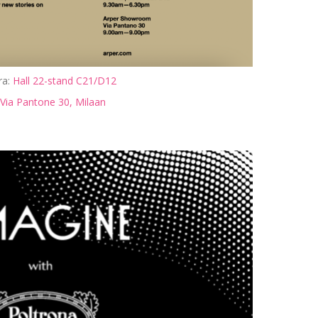
ra:
Hall 22-stand C21/D12
Via Pantone 30, Milaan