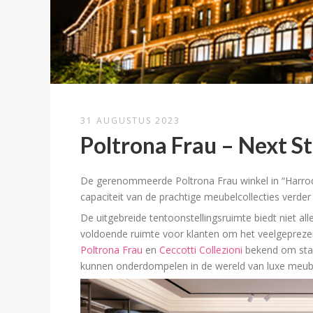
31 AUGUSTUS 2023
Poltrona Frau – Next S
De gerenommeerde Poltrona Frau winkel in “Harrod
capaciteit van de prachtige meubelcollecties verder 
De uitgebreide tentoonstellingsruimte biedt niet a
voldoende ruimte voor klanten om het veelgeprez
Poltrona Frau
en
Ceccotti Collezioni
bekend om staa
kunnen onderdompelen in de wereld van luxe meub