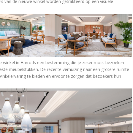
rs van de nieuwe winkel worden getrakteerd op een visuele
onze winkel in Harrods een bestemming die je zeker moet bezoeken
beste meubelstukken. De recente verhuizing naar een grotere ruimte
winkelervaring te bieden en ervoor te zorgen dat bezoekers hun
.