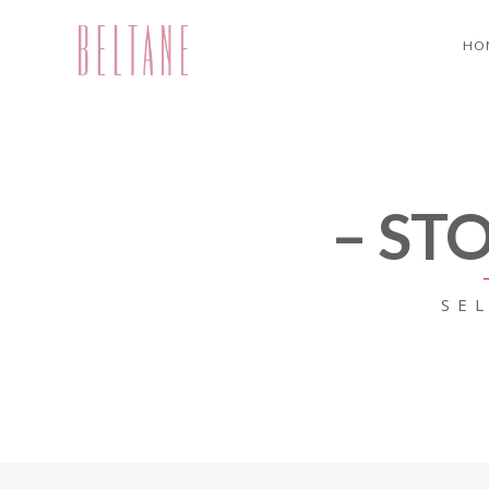
HO
– ST
SE