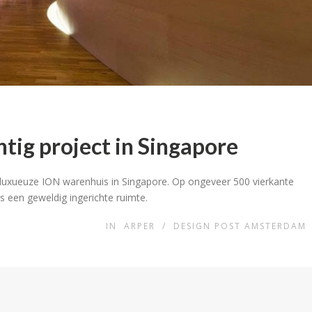
htig project in Singapore
t luxueuze ION warenhuis in Singapore. Op ongeveer 500 vierkante
 een geweldig ingerichte ruimte.
IN
ARPER
/
DESIGN POST AMSTERDAM