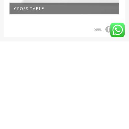
CROSS TABLE
DEEL
ZOEK OP PRODUCT
© COPYRIGHT BELTANE – ARPER, KETTAL, PASSONI, DE