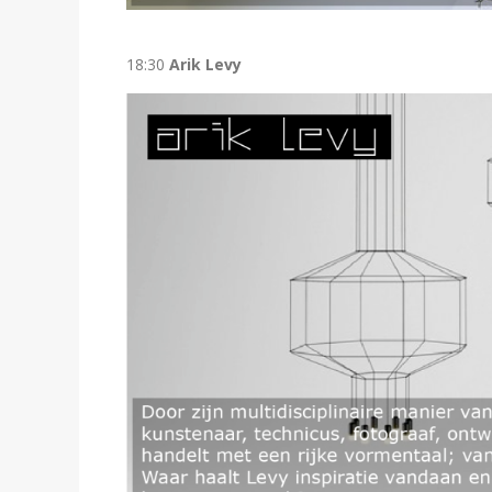
18:30
Arik Levy