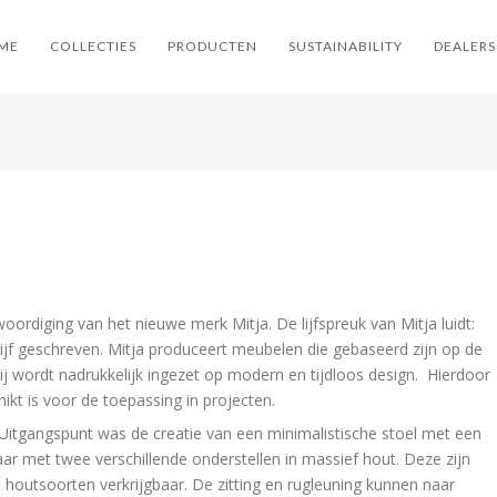
ME
COLLECTIES
PRODUCTEN
SUSTAINABILITY
DEALERS
ordiging van het nieuwe merk Mitja. De lijfspreuk van Mitja luidt:
 lijf geschreven. Mitja produceert meubelen die gebaseerd zijn op de
rbij wordt nadrukkelijk ingezet op modern en tijdloos design. Hierdoor
hikt is voor de toepassing in projecten.
 Uitgangspunt was de creatie van een minimalistische stoel met een
gbaar met twee verschillende onderstellen in massief hout. Deze zijn
te houtsoorten verkrijgbaar. De zitting en rugleuning kunnen naar