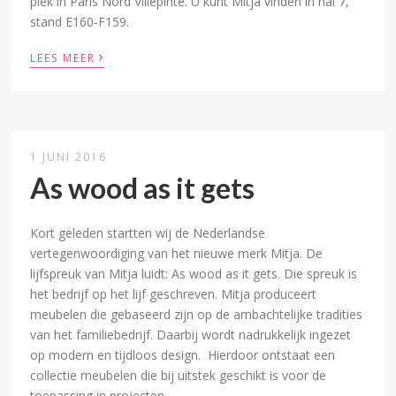
plek in Paris Nord Villepinte. U kunt Mitja vinden in hal 7,
stand E160-F159.
›
LEES MEER
1 JUNI 2016
As wood as it gets
Kort geleden startten wij de Nederlandse
vertegenwoordiging van het nieuwe merk Mitja. De
lijfspreuk van Mitja luidt: As wood as it gets. Die spreuk is
het bedrijf op het lijf geschreven. Mitja produceert
meubelen die gebaseerd zijn op de ambachtelijke tradities
van het familiebedrijf. Daarbij wordt nadrukkelijk ingezet
op modern en tijdloos design. Hierdoor ontstaat een
collectie meubelen die bij uitstek geschikt is voor de
toepassing in projecten.