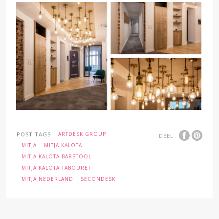
POST TAGS
ARTDESK GROUP
DEEL
MITJA
MITJA KALOTA
MITJA KALOTA BARSTOOL
MITJA KALOTA TABOURET
MITJA NEDERLAND
SECONDESK