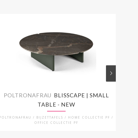
POLTRONAFRAU
BLISSCAPE | SMALL
PO
TABLE - NEW
POLTRONAFRAU / BIJZETTAFELS / HOME COLLECTIE PF /
PO
OFFICE COLLECTIE PF