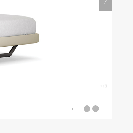
1 / 5
DEEL