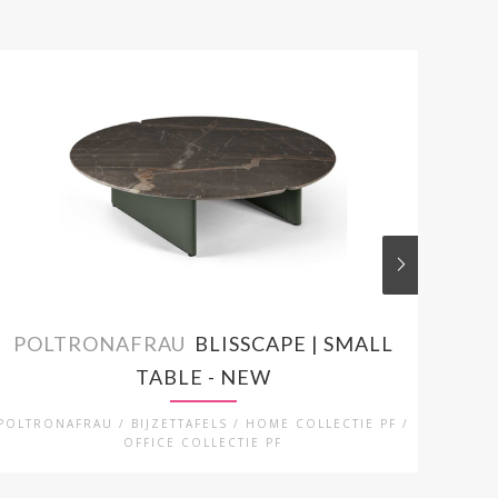
POLTRONAFRAU
BLISSCAPE | SMALL
PO
TABLE - NEW
POLTRONAFRAU / BIJZETTAFELS / HOME COLLECTIE PF /
PO
OFFICE COLLECTIE PF