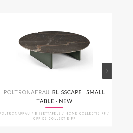
POLTRONAFRAU
BLISSCAPE | SMALL
PO
TABLE - NEW
POLTRONAFRAU / BIJZETTAFELS / HOME COLLECTIE PF /
PO
OFFICE COLLECTIE PF