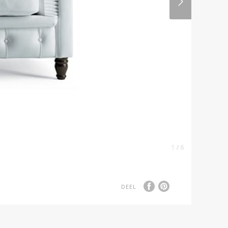
1 / 6
DEEL