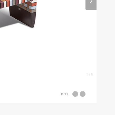
1 / 8
DEEL