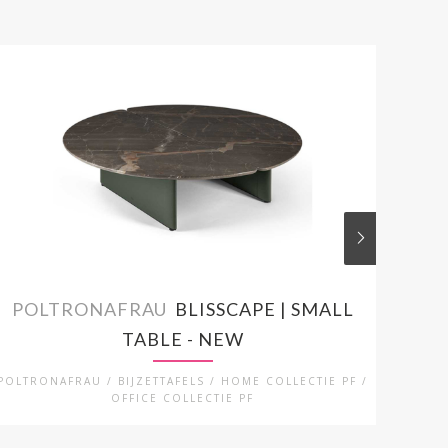
POLTRONAFRAU
BLISSCAPE | SMALL
PO
TABLE - NEW
POLTRONAFRAU / BIJZETTAFELS / HOME COLLECTIE PF /
PO
OFFICE COLLECTIE PF