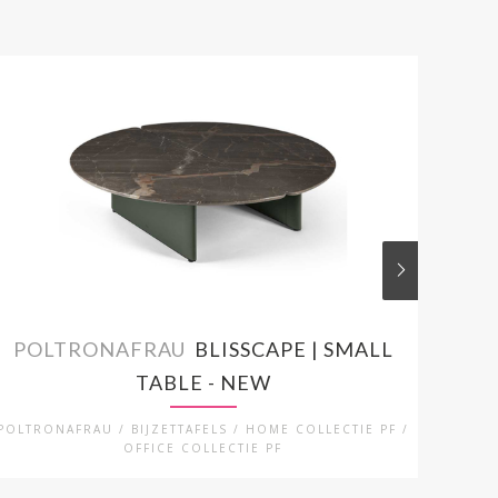
POLTRONAFRAU
BLISSCAPE | SMALL
PO
TABLE - NEW
POLTRONAFRAU / BIJZETTAFELS / HOME COLLECTIE PF /
PO
OFFICE COLLECTIE PF