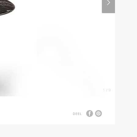
1 / 9
DEEL