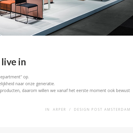
live in
Department” op.
elijkheid naar onze generatie.
e producten, daarom willen we vanaf het eerste moment ook bewust
IN
ARPER
/
DESIGN POST AMSTERDAM