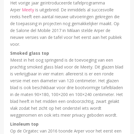
Het vorige jaar geïntroduceerde tafelprogramma
Arper
Meety
is uitgebreid. De inmiddels al succesvolle
reeks heeft een aantal nieuwe uitvoeringen gekregen die
de toepassing in projecten nog gemakkelijker maakt. Op
de Salone del Mobile 2017 in Milaan stelde Arper de
nieuwe versies van de tafel voor het eerst aan het publiek
voor.
Smoked glass top
Meest in het oog springend is de toevoeging van een
prachtig smoked glass blad voor de Meety. Dit glazen blad
is verkrijgbaar in vier maten: allereerst is er een ronde
versie met een diameter van 120 centimeter. Het glazen
blad is ook beschikbaar voor drie bootvormige tafelbladen
in de maten 90×180, 100×200 en 100×240 centimeter. Het
blad heeft in het midden een ondoorzichtig, zwart gelakt
vlak zodat het zicht op het onderstel iets wordt
weggenomen en ook iets meer privacy geboden wordt.
Linoleum top
Op de Orgatec van 2016 toonde Arper voor het eerst een