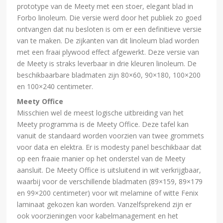
prototype van de Meety met een stoer, elegant blad in
Forbo linoleum. Die versie werd door het publiek zo goed
ontvangen dat nu besloten is om er een definitieve versie
van te maken. De zijkanten van dit linoleum blad worden
met een fraai plywood effect afgewerkt. Deze versie van
de Meety is straks leverbaar in drie kleuren linoleum. De
beschikbaarbare bladmaten zijn 80×60, 90×180, 100×200
en 100×240 centimeter.
Meety Office
Misschien wel de meest logische uitbreiding van het
Meety programma is de Meety Office. Deze tafel kan
vanuit de standaard worden voorzien van twee grommets
voor data en elektra. Er is modesty panel beschikbaar dat
op een fraaie manier op het onderstel van de Meety
aansluit. De Meety Office is uitsluitend in wit verkrijgbaar,
waarbij voor de verschillende bladmaten (89×159, 89×179
en 99×200 centimeter) voor wit melamine of witte Fenix
laminaat gekozen kan worden. Vanzelfsprekend zijn er
ook voorzieningen voor kabelmanagement en het