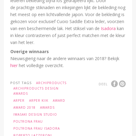
lederen bekleding bijna los gedrapeerd lijkt. Door
de prachtige stiknaden en inkepingen lijkt de bekleding nog
het meest op een lichtvallende japon. Voor de bekleding is
gekozen voor exclusief Cuoio Saddle Extra leder, voorzien
van een beschermende lak. Het stiksel van de
Isadora
kan
in kleur contrasteren of juist perfect matchen met de kleur
van het leer.
Overige winnaars
Nieuwsgierig naar de andere winnaars van 2018? Bekijk
hier
het volledige overzicht.
POST TAGS
ARCHIPRODUCTS
DEEL
ARCHIPRODUCTS DESIGN
AWARDS
ARPER
ARPER KIIK
AWARD
AWARD 2018
AWARDS
IWASAKI DESIGN STUDIO
POLTRONA FRAU
POLTRONA FRAU ISADORA
ROBERTO LAZZERONI