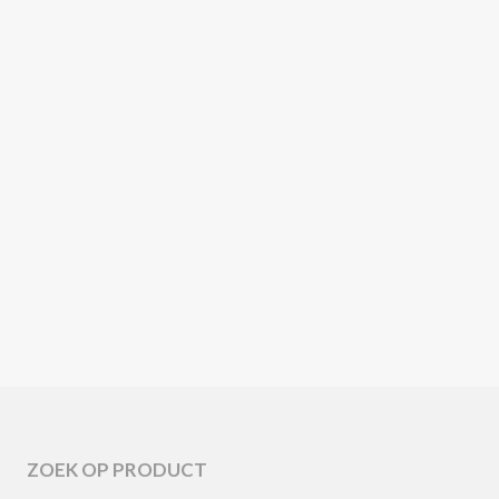
CECCOTTICOLLEZIONI
CECCOTTICOLLEZIONI
EILEEN
JEAN
CECCOTTICOLLEZIONI
ICO VIS À VIS
ZOEK OP PRODUCT