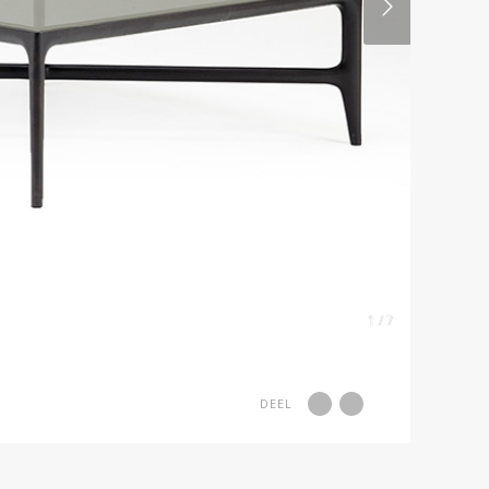
1 / 7
DEEL